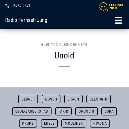
06782 2571
Radio Fernseh Jung
ELEKTROKLEINGERAETE
Unold
BEURER
BOSCH
BRAUN
DELONGHI
ESGE-ZAUBERSTAB
FAKIR
GRUNDIG
JURA
KRUPS
MIELE
MOULINEX
NIVONA