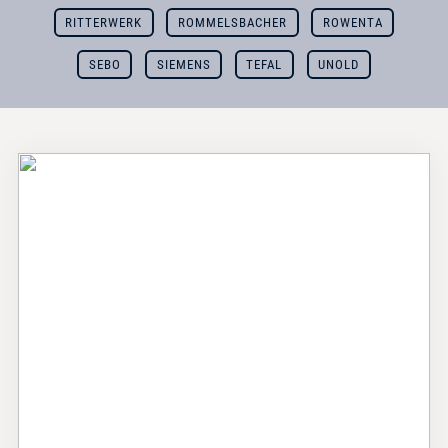
RITTERWERK
ROMMELSBACHER
ROWENTA
SEBO
SIEMENS
TEFAL
UNOLD