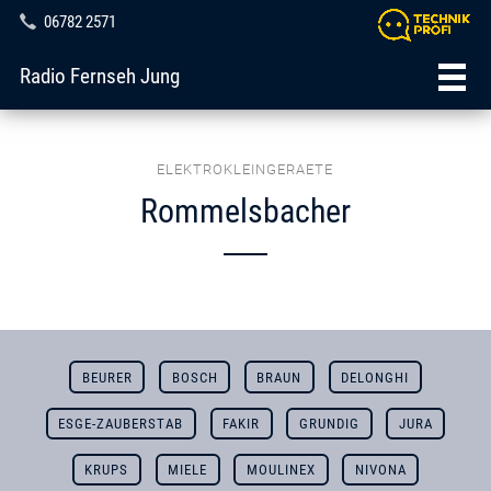
06782 2571
Radio Fernseh Jung
ELEKTROKLEINGERAETE
Rommelsbacher
BEURER
BOSCH
BRAUN
DELONGHI
ESGE-ZAUBERSTAB
FAKIR
GRUNDIG
JURA
KRUPS
MIELE
MOULINEX
NIVONA