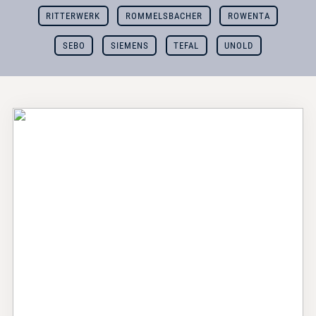
RITTERWERK
ROMMELSBACHER
ROWENTA
SEBO
SIEMENS
TEFAL
UNOLD