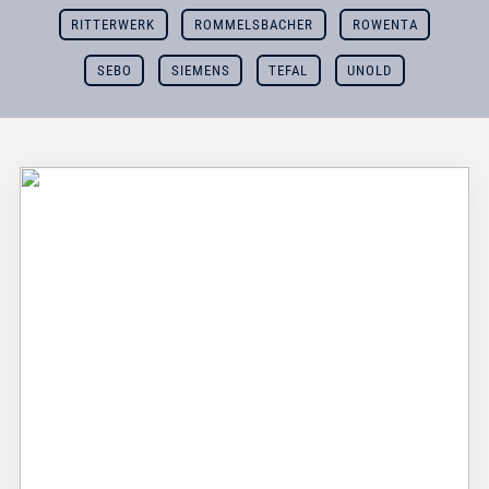
RITTERWERK
ROMMELSBACHER
ROWENTA
SEBO
SIEMENS
TEFAL
UNOLD