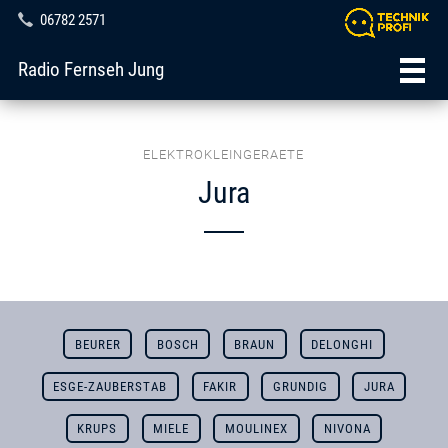
06782 2571
Radio Fernseh Jung
ELEKTROKLEINGERAETE
Jura
BEURER
BOSCH
BRAUN
DELONGHI
ESGE-ZAUBERSTAB
FAKIR
GRUNDIG
JURA
KRUPS
MIELE
MOULINEX
NIVONA