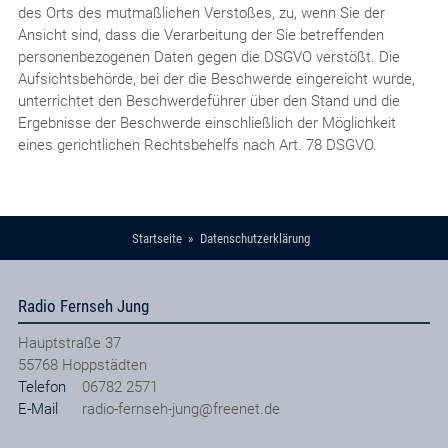
des Orts des mutmaßlichen Verstoßes, zu, wenn Sie der
Ansicht sind, dass die Verarbeitung der Sie betreffenden
personenbezogenen Daten gegen die DSGVO verstößt. Die
Aufsichtsbehörde, bei der die Beschwerde eingereicht wurde,
unterrichtet den Beschwerdeführer über den Stand und die
Ergebnisse der Beschwerde einschließlich der Möglichkeit
eines gerichtlichen Rechtsbehelfs nach Art. 78 DSGVO.
Startseite
Datenschutzerklärung
Radio Fernseh Jung
Hauptstraße 37
55768
Hoppstädten
Telefon
06782 2571
E-Mail
radio-fernseh-jung@freenet.de