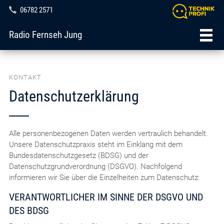
06782 2571
Radio Fernseh Jung
KONTAKT
Datenschutzerklärung
Alle personenbezogenen Daten werden vertraulich behandelt.
Unsere Datenschutzpraxis steht im Einklang mit dem
Bundesdatenschutzgesetz (BDSG) und der
Datenschutzgrundverordnung (DSGVO). Nachfolgend
informieren wir Sie über die Einzelheiten zum Datenschutz:
VERANTWORTLICHER IM SINNE DER DSGVO UND
DES BDSG