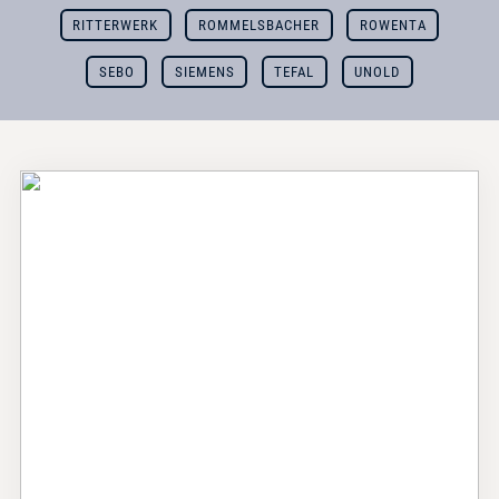
RITTERWERK
ROMMELSBACHER
ROWENTA
SEBO
SIEMENS
TEFAL
UNOLD