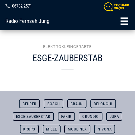
06782 2571
Radio Fernseh Jung
ELEKTROKLEINGERAETE
ESGE-ZAUBERSTAB
BEURER
BOSCH
BRAUN
DELONGHI
ESGE-ZAUBERSTAB
FAKIR
GRUNDIG
JURA
KRUPS
MIELE
MOULINEX
NIVONA