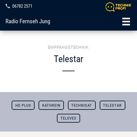
06782 2571
Radio Fernseh Jung
EMPFANGSTECHNIK
Telestar
HD PLUS
KATHREIN
TECHNISAT
TELESTAR
TELEVES