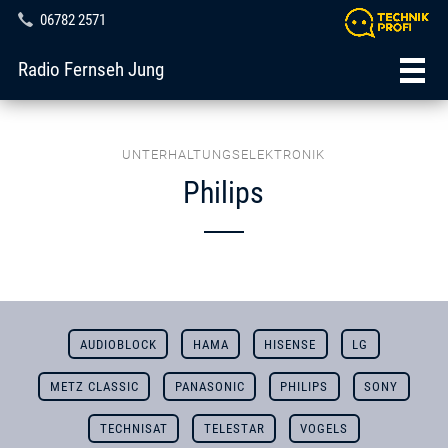
06782 2571
Radio Fernseh Jung
UNTERHALTUNGSELEKTRONIK
Philips
AUDIOBLOCK
HAMA
HISENSE
LG
METZ CLASSIC
PANASONIC
PHILIPS
SONY
TECHNISAT
TELESTAR
VOGELS